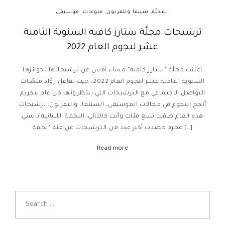
المجلّة
,
سينما وتلفزيون
,
منوعات
,
موسيقى
ترشيحات مجلّة ستارز كافيه السنوية الثامنة
عشر لنجوم العام 2022
أعلنت مجلّة “ستارز كافيه” مساء أمس عن ترشيحاتها لجوائزها
السنوية الثامنة عشر لنجوم العام 2022، حيث تفاعل روّاد منصّات
التواصل الاجتماعي مع الترشيحات التي ينتظرونها كل عام لتكريم
أنجح النجوم في مجالات الموسيقى، السينما، والتفزيون. ترشيحات
هذه العام ضمّت تسع فئات وأتت كالتالي: النجمة اللبنانية نانسي
عجرم حصدت أكبر عدد من الترشيحات عن فئة “نجمة […]
Read more
S
e
a