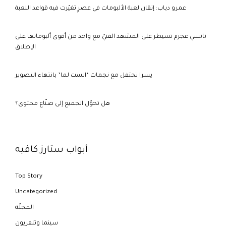
عمرو دياب: إتقان لعبة الألبومات في عصرٍ تغيّرت فيه قواعد اللعبة
نانسي عجرم تسيطر على المشهد الفنيّ مع واحد من أقوى ألبوماتها على
الإطلاق
يسرا تحتفل مع نجمات “الست لما” بانتهاء التصوير
هل تحوّل الجميع إلى صنّاع محتوى؟
أبواب ستارز كافيه
Top Story
Uncategorized
المجلّة
سينما وتلفزيون