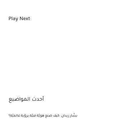
r
c
h
Play Next:
f
o
r
:
أحدث المواضيع
بشّار زيدان: كيف صنع هويّة فنيّة برؤية عالميّة؟