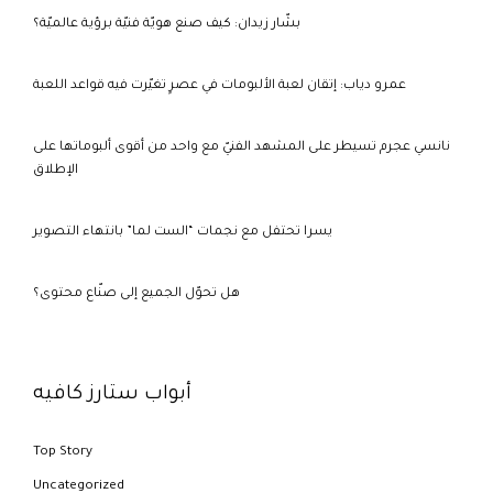
بشّار زيدان: كيف صنع هويّة فنيّة برؤية عالميّة؟
عمرو دياب: إتقان لعبة الألبومات في عصرٍ تغيّرت فيه قواعد اللعبة
نانسي عجرم تسيطر على المشهد الفنيّ مع واحد من أقوى ألبوماتها على
الإطلاق
يسرا تحتفل مع نجمات “الست لما” بانتهاء التصوير
هل تحوّل الجميع إلى صنّاع محتوى؟
أبواب ستارز كافيه
Top Story
Uncategorized