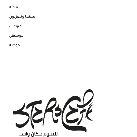
المجلّة
سينما وتلفزيون
منوعات
موسيقى
موضة