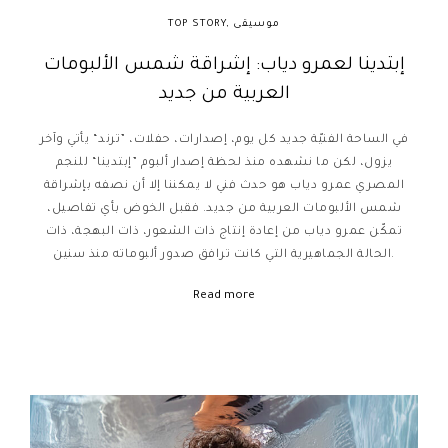
موسيقى
,
TOP STORY
إبتدينا لعمرو دياب: إشراقة شمس الألبومات
العربية من جديد
في الساحة الفنيّة جديد كل يوم، إصدارات، حفلات، ”ترند“ يأتي وآخر
يزول، لكن ما نشهده منذ لحظة إصدار ألبوم ”إبتدينا“ للنجم
المصري عمرو دياب هو حدث فني لا يمكننا إلا أن نصفه بإشراقة
شمس الألبومات العربية من جديد. فقبل الخوض بأي تفاصيل،
تمكّن عمرو دياب من إعادة إنتاج ذات الشعور، ذات البهجة، ذات
الحالة الجماهيرية التي كانت ترافق صدور ألبوماته منذ سنين.
Read more