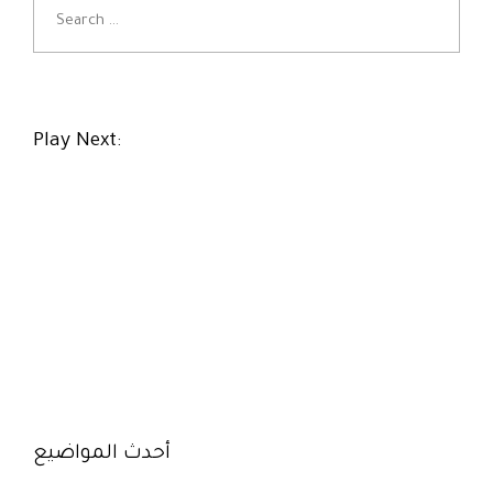
S
e
a
r
c
h
Play Next:
f
o
r
:
أحدث المواضيع