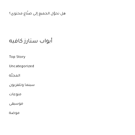
هل تحوّل الجميع إلى صنّاع محتوى؟
أبواب ستارز كافيه
Top Story
Uncategorized
المجلّة
سينما وتلفزيون
منوعات
موسيقى
موضة