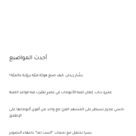
أحدث المواضيع
بشّار زيدان: كيف صنع هويّة فنيّة برؤية عالميّة؟
عمرو دياب: إتقان لعبة الألبومات في عصرٍ تغيّرت فيه قواعد اللعبة
نانسي عجرم تسيطر على المشهد الفنيّ مع واحد من أقوى ألبوماتها على
الإطلاق
يسرا تحتفل مع نجمات “الست لما” بانتهاء التصوير